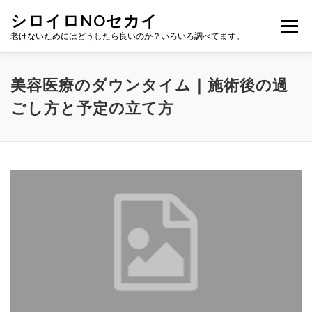
コ
シロイロNOセカイ
ン
メニュー
テ
老けないためにはどうしたら良いのか？いろいろ調べてます。
ン
ツ
へ
美容医療のダウンタイム｜施術後の過
ス
キ
ごし方と予定の立て方
ッ
プ